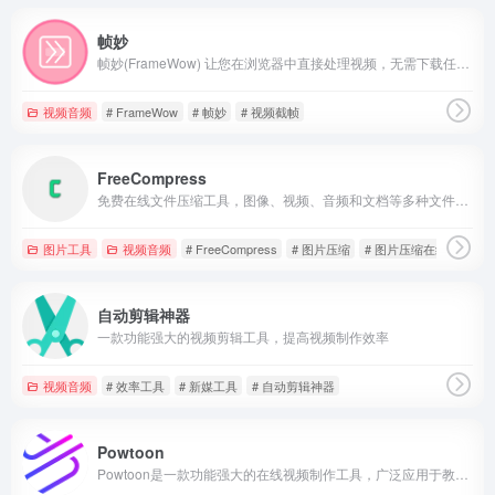
帧妙
帧妙(FrameWow) 让您在浏览器中直接处理视频，无需下载任何软件，简单高效获取高质量视频截图。
视频音频
# FrameWow
# 帧妙
# 视频截帧
FreeCompress
免费在线文件压缩工具，图像、视频、音频和文档等多种文件格式的压缩
图片工具
视频音频
# FreeCompress
# 图片压缩
# 图片压缩在线
自动剪辑神器
一款功能强大的视频剪辑工具，提高视频制作效率
视频音频
# 效率工具
# 新媒工具
# 自动剪辑神器
Powtoon
Powtoon是一款功能强大的在线视频制作工具，广泛应用于教育、企业培训、市场营销和个人项目等领域。