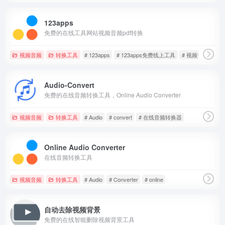
123apps
免费的在线工具网站视频音频pdf转换
视频音频
转换工具
# 123apps
# 123apps免费线上工具
# 视频音频
Audio-Convert
免费的在线音频转换工具，Online Audio Converter
视频音频
转换工具
# Audio
# convert
# 在线音频转换器
Online Audio Converter
在线音频转换工具
视频音频
转换工具
# Audio
# Converter
# online
自动去除视频背景
免费的在线智能删除视频背景工具