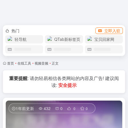
赞助我们
热门
立即入驻
轻导航
QTab新标签页
宝贝回家网
首页
•
在线工具
•
视频音频
•
正文
重要提醒
: 请勿轻易相信各类网站的内容及广告! 建议阅
读:
安全提示
1年前更新
432
0
0
0