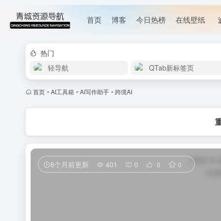
首页
博客
今日热榜
在线壁纸
热门
轻导航
QTab新标签页
首页
•
AI工具箱
•
AI写作助手
•
跨境AI
8个月前更新
401
0
0
0