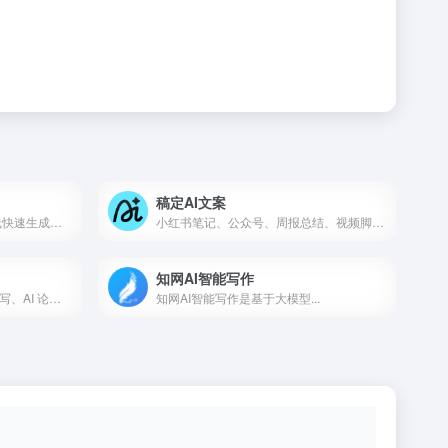
稿定AI文案
限免费生成千字论文大纲-在线快速生成论文初稿-查重率10%左右
小红书笔记、公众号、周报总结、视频脚本等智能文案生成平台
知网AI智能写作
全能型AI写作工具，AI 文章撰写、AI 论文写作、AI小说写作、文章降重降AI等
知网AI智能写作是基于大模型...