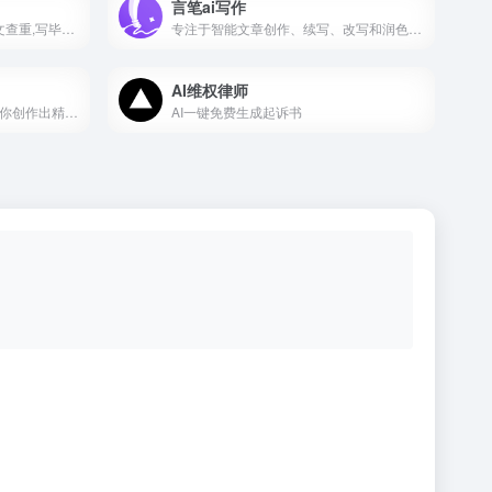
言笔ai写作
AI论文写作助手,免费AIGC论文查重,写毕业论文降重
专注于智能文章创作、续写、改写和润色的AI写作工具
AI维权律师
AI短剧剧本创作工具,让AI辅助你创作出精彩绝伦的故事,下一个爆款编剧就是你什
AI一键免费生成起诉书