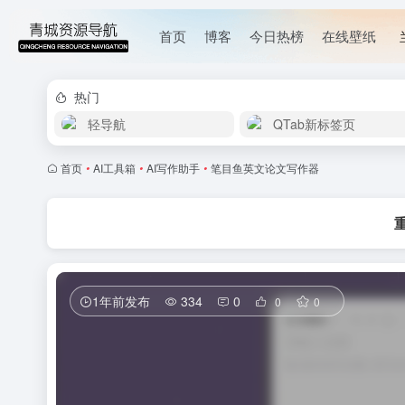
首页
博客
今日热榜
在线壁纸
热门
轻导航
QTab新标签页
首页
•
AI工具箱
•
AI写作助手
•
笔目鱼英文论文写作器
1年前发布
334
0
0
0