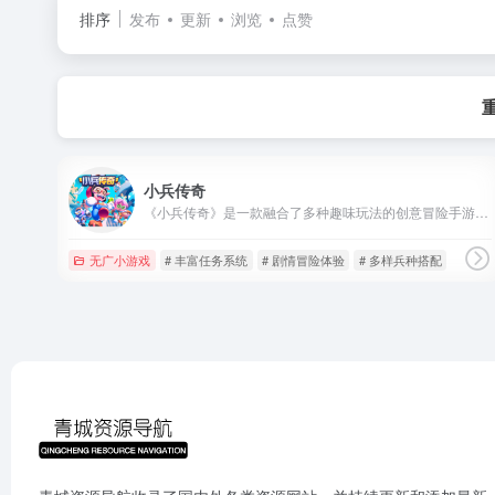
排序
发布
更新
浏览
点赞
小兵传奇
《小兵传奇》是一款融合了多种趣味玩法的创意冒险手游。 游戏中，玩家将化身为勇敢的士兵， 你需要探索游戏的各个场景领域来完成击杀敌人， 拯救人质等挑战，十分有趣。 合成+动作+养成，合成士兵来生产超级士兵！
无广小游戏
# 丰富任务系统
# 剧情冒险体验
# 多样兵种搭配