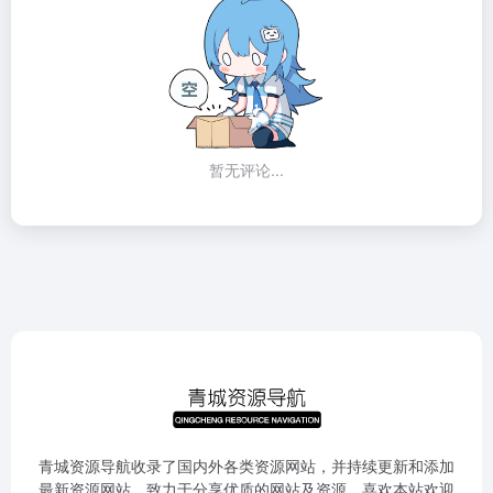
暂无评论...
青城资源导航收录了国内外各类资源网站，并持续更新和添加
最新资源网站，致力于分享优质的网站及资源，喜欢本站欢迎