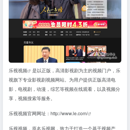
乐视视频
是以正版，高清影视剧为主的视频门户，乐
视旗下专业影视剧视频网站。为用户提供正版高清电
影，电视剧，动漫，综艺等视频在线观看，以及视频分
享，视频搜索等服务。
乐视视频官网网址：
http://www.le.com/
乐视视频，原名乐视网，致力于打造一个基于视频产