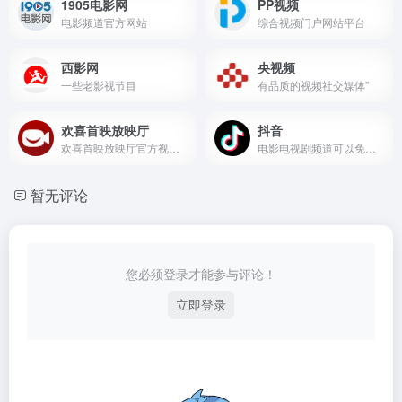
1905电影网
PP视频
电影频道官方网站
综合视频门户网站平台
西影网
央视频
一些老影视节目
有品质的视频社交媒体”
欢喜首映放映厅
抖音
欢喜首映放映厅官方视频平台-高清完整版电影在线观看
电影电视剧频道可以免费在线看
暂无评论
您必须登录才能参与评论！
立即登录