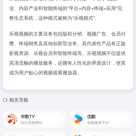
业、内容产业和智能终端的“平台+内容+终端+应用”完
整生态系统，这种模式被称为“乐视模式”。
乐视视频的主要业务包括版权分销、视频广告、会员付
费、终端销售及其他创新型业务。其代表性产品有正版
影视资源、乐视会员和智能终端等。乐视视频不仅提供
高清流畅的播放服务，还拥有人性化的界面设计，使其
成为用户贴心的视频观看播放器。
相关导航
华数TV
优酷
综合视频网站
视频服务平台