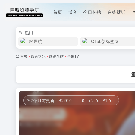
首页
博客
今日热榜
在线壁纸
热门
轻导航
QTab新标签页
首页
•
影音娱乐
•
影视名站
•
芒果TV
7个月前更新
910
0
0
0