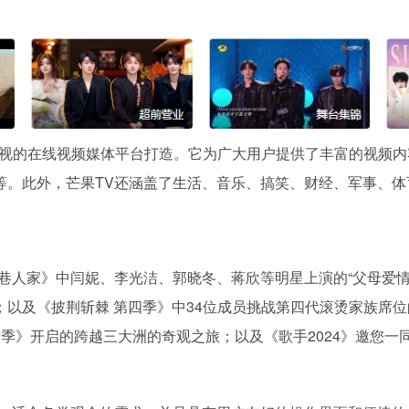
视的在线视频媒体平台打造。它为广大用户提供了丰富的视频内
等。此外，芒果TV还涵盖了生活、音乐、搞笑、财经、军事、体
巷人家》中闫妮、李光洁、郭晓冬、蒋欣等明星上演的“父母爱
以及《披荆斩棘 第四季》中34位成员挑战第四代滚烫家族席位
六季》开启的跨越三大洲的奇观之旅；以及《歌手2024》邀您