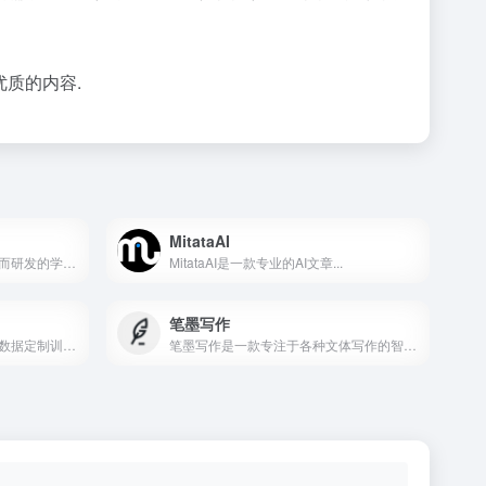
质的内容.
MitataAI
笔目鱼是一款专为中国科研人而研发的学术论文写作器，功能集学术润色，改写改写，全文翻译，学科语料、一键插入参考文献、场景句式、查重、资料库管理为一体的云端学术论文写作器。
MitataAI是一款专业的AI文章...
笔墨写作
基于讯飞星火大模型进行文书数据定制训练，面向文书写作群体推出的一款AI材料写作平台
笔墨写作是一款专注于各种文体写作的智能AI创作平台，提供全面的写作、校对、润色、资料库及模板服务。