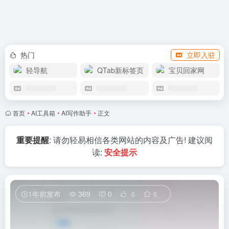
APP下载
热门
立即入驻
轻导航
QTab新标签页
宝贝回家网
首页
•
AI工具箱
•
AI写作助手
•
正文
重要提醒
: 请勿轻易相信各类网站的内容及广告! 建议阅
读:
安全提示
1年前发布
369
0
0
0