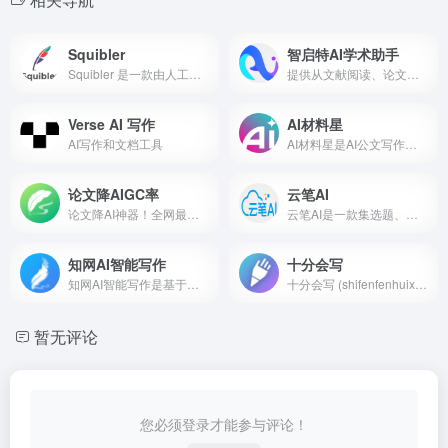
Squibler
智启特AI学术助手
Squibler 是一款由人工智能驱...
提供从文献阅读、论文撰写到数据分析的一站式支持
Verse AI 写作
AI材料星
AI写作和文档工具
AI材料星是AI公文写作平台，除高质量公文文库、写作素材库外，具备AI公文写作、AI文章纠错、AI文思泉涌、AI材小星、AI一键排版、AIPPT制作等10大AI核心能力，1W+字公文材料只需90秒
论文降AIGC率
云笔AI
论文降AI神器！全网最先适配知网2.13升级+维普+万方，其他工具已失效，轻松通过检测！
云笔AI是一款集选题、论文大纲生成、内容填充、文献引用、查重修改于一体的全方位AI论文写作平台。利用先进的AI技术，理解你的研究需求，快速生成高质量的论文初稿，让你的写作过...
知网AI智能写作
十分会写
知网AI智能写作是基于大模型...
十分会写 (shifenfenhuixie.com) 让AI赋能文书写作，提供全面的AI文书工具，涵盖降重、留学文书、科研辅助等方面。提供AI文献综述、个人陈述等智能化服务，助力论文写作和学术研究。
暂无评论
您必须登录才能参与评论！