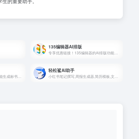
学生的重要助手。
135编辑器AI排版
专享优惠链接！135编辑器的AI排版功能是一款专为公众号设计的智能图文排版工具，旨在帮助用户高效、便捷地完成图文内容的排版。
轻松鲨AI助手
小羊标书是一款利用AI技术智能生成标书的应用, 五分钟即可生成百页标书。AI写标书给你带来不一样的惊喜，让标书写作更简单
小红书笔记撰写,周报生成器,简历模板,文章改写,命题作文,AI聊天