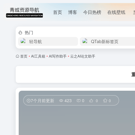
首页
博客
今日热榜
在线壁纸
热门
轻导航
QTab新标签页
首页
•
AI工具箱
•
AI写作助手
•
云之AI论文助手
7个月前更新
423
0
0
0