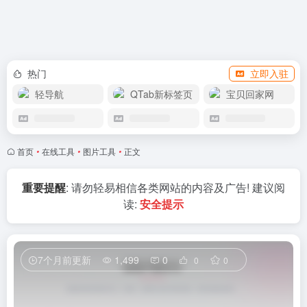
APP下载
赞助我们
热门
立即入驻
轻导航
QTab新标签页
宝贝回家网
首页
•
在线工具
•
图片工具
•
正文
重要提醒
: 请勿轻易相信各类网站的内容及广告! 建议阅
读:
安全提示
7个月前更新
1,499
0
0
0