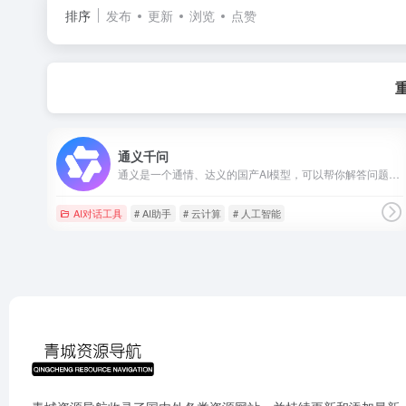
排序
发布
更新
浏览
点赞
通义千问
通义是一个通情、达义的国产AI模型，可以帮你解答问题、文档阅读、联网搜索并写作总结，最多支持1000万字的文档速读。通义_你的全能AI助手
AI对话工具
# AI助手
# 云计算
# 人工智能