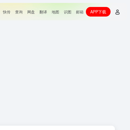
APP下载
快传
查询
网盘
翻译
地图
识图
邮箱