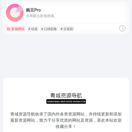
豌豆Pro
全网聚合影视搜索。
影视网站
# 动漫
# 口碑剧集
# 古装剧
青城资源导航收录了国内外各类资源网站，并持续更新和添加
最新资源网站，致力于分享优质的网站及资源，喜欢本站欢迎
收藏分享！