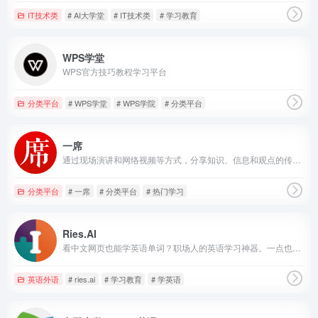
IT技术类
# AI大学堂
# IT技术类
# 学习教育
WPS学堂
WPS官方技巧教程学习平台
分类平台
# WPS学堂
# WPS学院
# 分类平台
一席
通过现场演讲和网络视频等方式，分享知识、信息和观点的传播平台。
分类平台
# 一席
# 分类平台
# 热门学习
Ries.AI
看中文网页也能学英语单词？职场人的英语学习神器。一点也不降低工作效率，AI根据个性化语言图谱智能植入高频词汇，让你的每一次网页浏览都在持续积累
英语外语
# ries.ai
# 学习教育
# 学英语