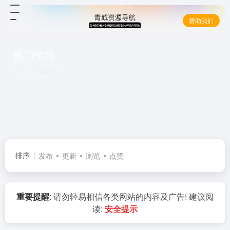
赞助我们
热门学习
共 21 篇网址
排序
发布
更新
浏览
点赞
重要提醒
: 请勿轻易相信各类网站的内容及广告! 建议阅
读:
安全提示