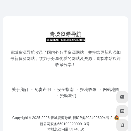
青城资源导航收录了国内外各类资源网站，并持续更新和添加
最新资源网站，致力于分享优质的网站及资源，喜欢本站欢迎
收藏分享！
关于我们
免责声明
安全指南
投稿收录
网站地图
赞助我们
Copyright © 2025-2026
青城资源导航
新ICP备2024006024号-2
新公网安备65010902000913号
本站总访问量
53746
次