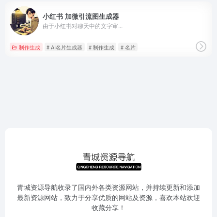
小红书 加微引流图生成器
由于小红书对聊天中的文字审...
制作生成
# AI名片生成器
# 制作生成
# 名片
青城资源导航收录了国内外各类资源网站，并持续更新和添加
最新资源网站，致力于分享优质的网站及资源，喜欢本站欢迎
收藏分享！