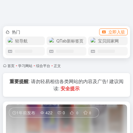
赞助我们
热门
立即入驻
轻导航
QTab新标签页
宝贝回家网
首页
•
学习网站
•
综合平台
•
正文
重要提醒
: 请勿轻易相信各类网站的内容及广告! 建议阅
读:
安全提示
1年前发布
422
0
0
0