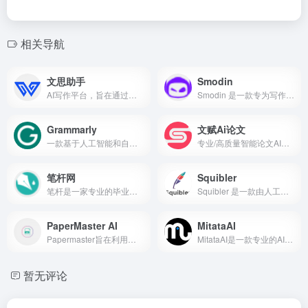
相关导航
文思助手
Smodin
AI写作平台，旨在通过人工智能技术提升用户的写作效率和内容质量
Smodin 是一款专为写作设计的全能人工智能工具，旨在提升写作效率、质量和创造力。
Grammarly
文赋Ai论文
一款基于人工智能和自然语言处理技术的在线英文写作辅助工具，提供多种功能，包括语法检查、拼写校正、标点符号纠正、风格和语气建议、同义词推荐以及抄袭检测等
专业/高质量智能论文AI生成器-在线快速生成论文初稿，ai论文人工智能论文一键生成,输入题目5分钟出稿,安全系数高,论文提纲生成,开题报告、任务书、答辩ppt一键生成
笔杆网
Squibler
笔杆是一家专业的毕业论文写作平台，提供毕业论文范文，论文格式，论文检测查重，开题报告，参考文献格式模版，文献综述模版等服务
Squibler 是一款由人工智能驱...
PaperMaster AI
MitataAI
Papermaster旨在利用人工智能技术帮助用户快速生成高质量的学术论文和研究报告
MitataAI是一款专业的AI文章...
暂无评论