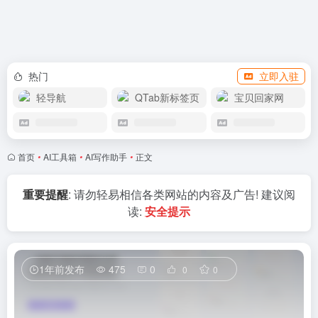
赞助我们
热门
立即入驻
轻导航
QTab新标签页
宝贝回家网
首页
•
AI工具箱
•
AI写作助手
•
正文
重要提醒
: 请勿轻易相信各类网站的内容及广告! 建议阅
读:
安全提示
1年前发布
475
0
0
0