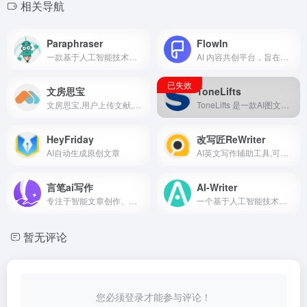
相关导航
Paraphraser
FlowIn
一款基于人工智能技术开发的在线文本重写工具，旨在帮助用户通过改变句子结构和词汇来重新表达原始内容，同时保留其核心意义
AI 内容共创平台，旨在为个人和团队提供高效、灵活的内容创作工具
文房思宝
ToneLifts
文房思宝,用户上传文献,可选中文本进行解读，进行总结、解释、翻译、推荐相关文献、朗读操作
ToneLifts 是一款AI图文创作平台，旨在帮助用户轻松生成个性化文字卡片和图文内容。用户只需上传图片并输入文案，平台即可智能生成符合特定风格的文案和配图。
HeyFriday
改写匠ReWriter
AI自动生成原创文章
AI英文写作辅助工具,可支持5种文体，覆盖近30种写作场景，为英文作者、译者、英语学习人群提供精准的评估结果和详细的修改建议。
言笔ai写作
AI-Writer
专注于智能文章创作、续写、改写和润色的AI写作工具
一个基于人工智能技术开发的在线内容生成平台，旨在帮助用户高效生成高质量、原创且符合SEO优化要求的文章
暂无评论
您必须登录才能参与评论！