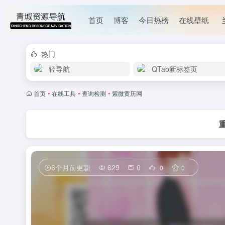
首页
博客
今日热榜
在线壁纸
热门
轻导航
QTab新标签页
首页
•
在线工具
•
查询检测
•
紫微黄历网
6个月前更新
629
0
0
0