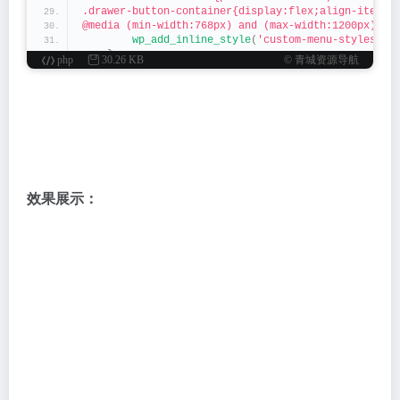
.drawer-button-container{display:flex;align-items:
@media (min-width:768px) and (max-width:1200px){.h
wp_add_inline_style
(
'custom-menu-styles'
, 
}
php
30.26 KB
© 青城资源导航
}
function
add_custom_navigation_menu
()
{
 // 仅在前端且非管理员页面加载
if
(
is_admin
())
return
;
ob_start
()
;
 // 开启输出缓冲
    ?
>
<
!--wp-compress-html no compression--
>
<
script
>(()
=
>{
'use strict'
;
效果展示：
// 菜单数据配置
const
 menuData = 
[
{
        title: 
"传文件"
,
        items: 
[
{
 name: 
"文叔叔"
, url: 
"<a href="
https
:
{
 name: 
"轻松传"
, url: 
"<a href="
https
:
{
 name: 
"PP直连"
, url: 
"<a href="
https
:
{
 name: 
"奶牛快传"
, url: 
"<a href="
https
{
 name: 
"微信助手"
, url: 
"<a href="
https
]
}
,
{
        title: 
"工具"
,
        items: 
[