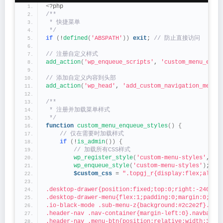
<
?php
/**
 * 快捷菜单
 */
if
(
!
defined
(
'ABSPATH'
))
exit
;
 // 防止直接访问
// 注册自定义样式
add_action
(
'wp_enqueue_scripts'
, 
'custom_menu_enqu
// 添加自定义内容到头部
add_action
(
'wp_head'
, 
'add_custom_navigation_menu'
/**
 * 注册并加载菜单样式
 */
function
custom_menu_enqueue_styles
()
{
 // 仅在需要时加载样式
if
(
!
is_admin
())
{
 // 加载所有CSS样式
wp_register_style
(
'custom-menu-styles'
, 
fa
wp_enqueue_style
(
'custom-menu-styles'
)
;
$custom_css
 = 
".topgj_r{display:flex;align
.desktop-drawer{position:fixed;top:0;right:-240px;
.desktop-drawer-menu{flex:1;padding:0;margin:0;lis
.io-black-mode .sub-menu-z{background:#2c2e2f}.io-
.header-nav .nav-container{margin-left:0}.navbar-m
.header-nav .menu-btn{position:relative;width:34px