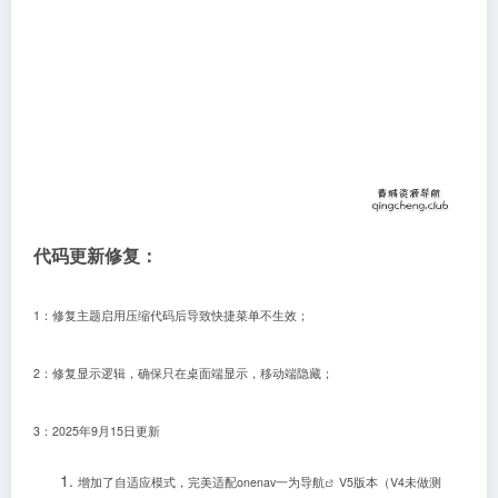
{
 name: 
"抠图"
, url: 
"<a href="
https
://
{
 name: 
"PDF工具"
, url: 
"<a href="
https
{
 name: 
"图片工具"
, url: 
"<a href="
https
{
 name: 
"格式转换"
, url: 
"<a href="
https
]
}
,
{
        title: 
"网盘"
,
        items: 
[
{
 name: 
"百度网盘"
, url: 
"<a href="
https
{
 name: 
"阿里云盘"
, url: 
"<a href="
https
{
 name: 
"腾讯微云"
, url: 
"<a href="
https
{
 name: 
"文叔叔"
, url: 
"<a href="
https
:
{
 name: 
"蓝奏云"
, url: 
"<a href="
https
:
代码更新修复：
]
}
,
{
1：修复主题启用压缩代码后导致快捷菜单不生效；
        title: 
"翻译"
,
        items: 
[
{
 name: 
"百度翻译"
, url: 
"<a href="
https
{
 name: 
"谷歌翻译"
, url: 
"<a href="
https
2：修复显示逻辑，确保只在桌面端显示，移动端隐藏；
{
 name: 
"有道翻译"
, url: 
"<a href="
https
{
 name: 
"DeepL翻译"
, url: 
"<a href="
htt
]
3：2025年9月15日更新
}
,
{
        title: 
"地图"
,
增加了自适应模式，完美适配onenav
一为导航
V5版本（V4未做测
        items: 
[