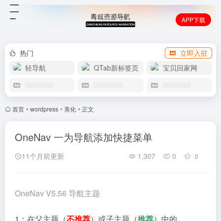
APP下载
热门
立即入驻
轻导航
QTab新标签页
宝贝回家网
首页
•
wordpress
•
美化
•
正文
OneNav 一为导航添加快捷菜单
11个月前更新
1,307
0
0
OneNav V5.56 导航主题
1：在父主题（
不推荐
）或子主题（
推荐
）中的