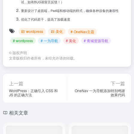
试，如有BUG请留言反馈！）
{
 name: 
"百度地图"
, url: 
"<a href="
https
{
 name: 
"高德地图"
, url: 
"<a href="
https
重新设计了桌面端，Pad端和移动端的样式，确保各种设备的兼容性
{
 name: 
"腾讯地图"
, url: 
"<a href="
https
]
优化了代码若干，提高了加载速度
}
,
{
wordpress
美化
# OneNav主题
        title: 
"识图"
,
        items: 
[
# wordpress
# 一为导航
# 美化
# 青城资源导航
{
 name: 
"百度识图"
, url: 
"<a href="
https
{
 name: 
"谷歌识图"
, url: 
"<a href="
https
{
 name: 
"360识图"
, url: 
"<a href="
https
©
版权声明
]
文章版权归作者所有，未经允许请勿转载。
}
,
{
        title: 
"邮箱"
,
        items: 
[
{
 name: 
"QQ邮箱"
, url: 
"<a href="
https
:
上一篇
下一篇
{
 name: 
"126邮箱"
, url: 
"<a href="
https
WordPress：正确引入 CSS 和
OneNav 一为导航添加特别鸣谢
{
 name: 
"163邮箱"
, url: 
"<a href="
https
JS 的正确方法
效果代码
{
 name: 
"189邮箱"
, url: 
"<a href="
https
{
 name: 
"139邮箱"
, url: 
"<a href="
https
{
 name: 
"阿里邮箱"
, url: 
"<a href="
https
{
 name: 
"网易邮箱"
, url: 
"<a href="
https
相关文章
{
 name: 
"搜狐邮箱"
, url: 
"<a href="
https
{
 name: 
"新浪邮箱"
, url: 
"<a href="
https
{
 name: 
"微软邮箱"
, url: 
"<a href="
https
{
 name: 
"谷歌邮箱"
, url: 
"<a href="
https
]