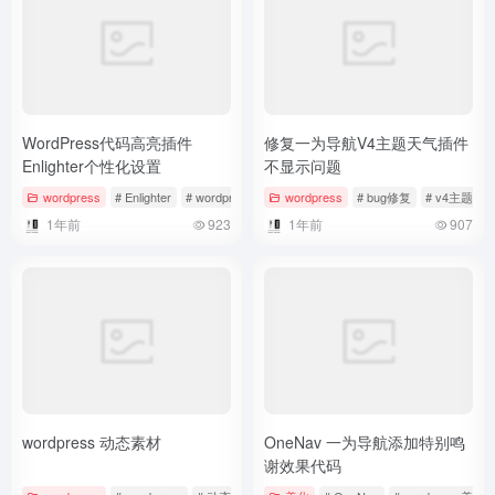
}
]
;
const
 m=menuData;
const
 D=
{
c:
new
Map
()
,
get
(
s,x=docu
<
!--wp-compress-html compression--
>
<
?php
echo
ob_get_clean
()
;
}
?
>
WordPress代码高亮插件
修复一为导航V4主题天气插件
Enlighter个性化设置
不显示问题
wordpress
# Enlighter
# wordpress
# WordPress 语法高亮插件
wordpress
# bug修复
# v4主题
#
1年前
923
1年前
907
wordpress 动态素材
OneNav 一为导航添加特别鸣
谢效果代码