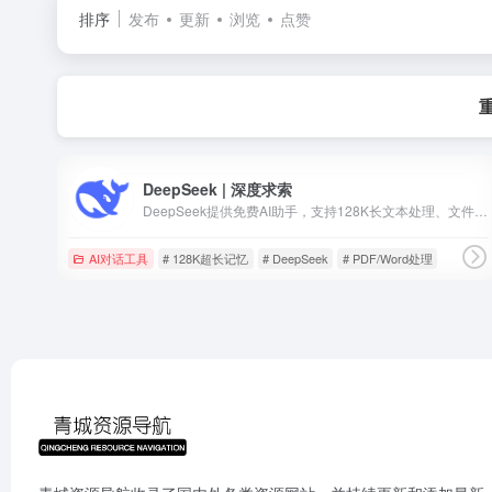
排序
发布
更新
浏览
点赞
DeepSeek | 深度求索
DeepSeek提供免费AI助手，支持128K长文本处理、文件解析及智能对话，涵盖学习、办公、编程等场景。
AI对话工具
# 128K超长记忆
# DeepSeek
# PDF/Word处理