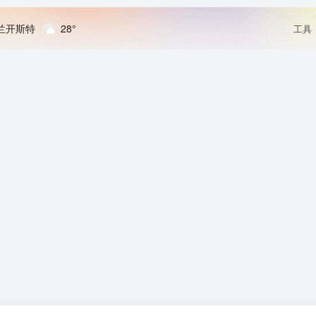
兰开斯特
28°
工具