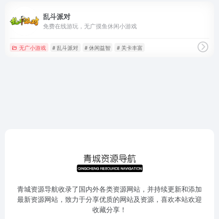
乱斗派对
免费在线游玩，无广摸鱼休闲小游戏
无广小游戏
# 乱斗派对
# 休闲益智
# 关卡丰富
青城资源导航收录了国内外各类资源网站，并持续更新和添加
最新资源网站，致力于分享优质的网站及资源，喜欢本站欢迎
收藏分享！