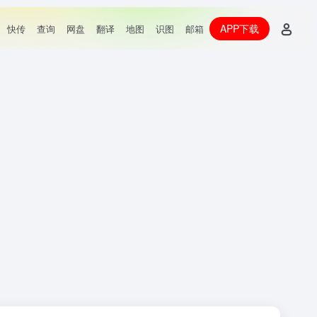
APP下载
快传
查询
网盘
翻译
地图
识图
邮箱