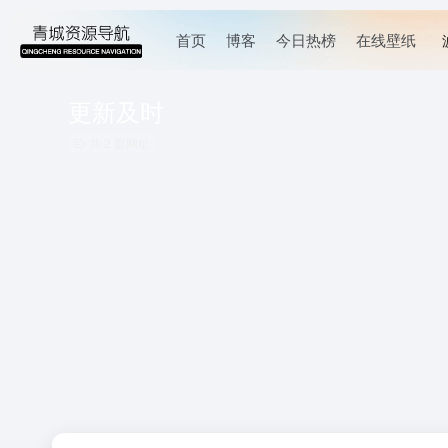
首页
博客
今日热榜
在线壁纸
更新及时
共 2 篇网址