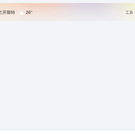
兰开斯特
26°
工具