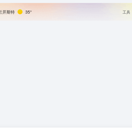
兰开斯特
35°
工具